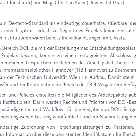
rsität Innsbruck) und Mag. Christian Kaier (Universität Graz)
um De-facto-Standard als eindeutige, dauerhafte, zitierbare Ide
erreich gab es jedoch zu Beginn des Projekts keine zentrale R
n Institutionen waren bereits Individuallösungen im Einsatz.
 im Bereich DOI, die mit der Erstellung eines Entscheidungspapi
Projekts begann, konnte zu einem erfolgreichen Abschluss 
ach mehreren Gesprächen im Rahmen des Arbeitspakets bereit, di
n Informationsbibliothek Hannover (TIB Hannover) zu übernehmen
t an der Technischen Universität Wien im Aufbau. Damit steht i
fer und zur Koordination im Bereich der DOI-Vergabe zur Verfü
den und Policies erstellten die Mitglieder des Arbeitspakets au
) Institutionen. Darin werden Rechte und Pflichten von DOI-B
 Zuständigkeiten und Workflows für die Vergabe von DOIs festg
 einer englischen Fassung veröffentlicht und zur Nachnutzung bere
ndeutige Zuordnung von Forschungsleistungen zu Personen, 
r Information über diese persistenten Identifikatoren für Fors