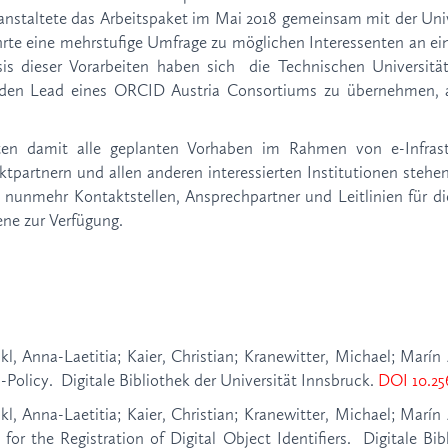
ranstaltete das Arbeitspaket im Mai 2018 gemeinsam mit der Uni
te eine mehrstufige Umfrage zu möglichen Interessenten an 
is dieser Vorarbeiten haben sich die Technischen Universitä
 den Lead eines ORCID Austria Consortiums zu übernehmen, a
ten damit alle geplanten Vorhaben im Rahmen von e-Infrastru
tpartnern und allen anderen interessierten Institutionen steh
s nunmehr Kontaktstellen, Ansprechpartner und Leitlinien für di
ne zur Verfügung.
ikl, Anna-Laetitia; Kaier, Christian; Kranewitter, Michael; Marí
-Policy. Digitale Bibliothek der Universität Innsbruck.
DOI 10.25
ikl, Anna-Laetitia; Kaier, Christian; Kranewitter, Michael; Marí
 for the Registration of Digital Object Identifiers. Digitale Bi